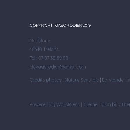
COPYRIGHT | GAEC RODIER 2019
Noubloux
48340 Trélans
Tél : 07 87 38 59 88
elevagerodier@gmail.com
Crédits photos : Nature Sens’Ible | La Viande T
Powered by WordPress
|
Theme:
Talon
by aThe