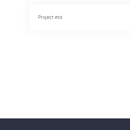
Navigation
Project eta
de
l’article